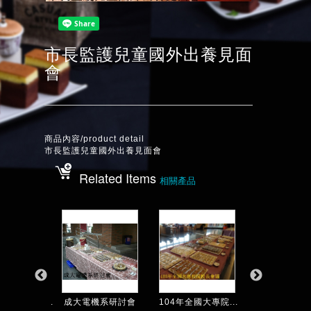
市長監護兒童國外出養見面
會
商品內容/product detail
市長監護兒童國外出養見面會
Related Items
相關產品
822崑科大觀...
成大電機系研討會
104年全國大專院...
台南大學103學