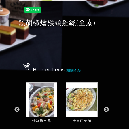
黑胡椒燴猴頭雞絲(全素)
Related Items
相關產品
15人份)
什錦燴三鮮
干貝白菜滷
豬腳麵