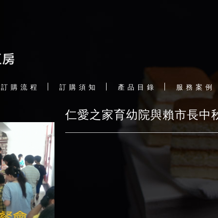
訂 購 流 程
訂 購 須 知
產 品 目 錄
服 務 案 例
仁愛之家育幼院與賴市長中