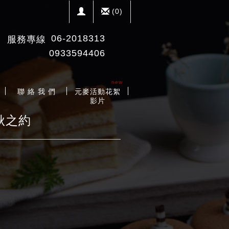
(
0
)
06-2018313
服務專線
0933594406
new
聯 絡 我 們
元麥活動花絮
影片
秋之約