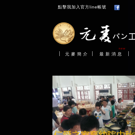
點擊我加入官方line帳號
new
元 麥 簡 介
最 新 消 息