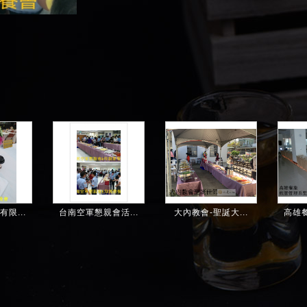
限...
台南空軍懇親會活...
大內教會-聖誕大...
高雄餐