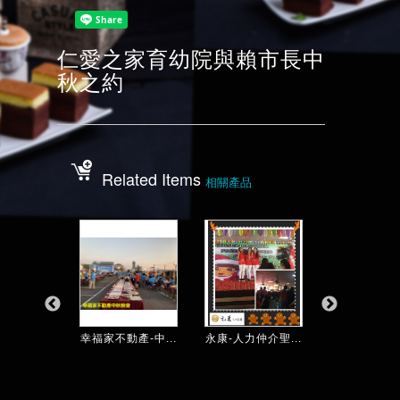
仁愛之家育幼院與賴市長中
秋之約
Related Items
相關產品
道院母親...
幸福家不動產-中...
永康-人力仲介聖...
遠東科技大學送