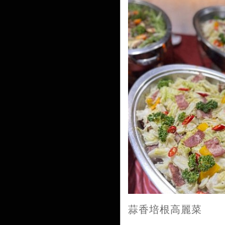
蒜香培根高麗菜