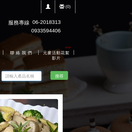
(
0
)
06-2018313
服務專線
0933594406
new
聯 絡 我 們
元麥活動花絮
影片