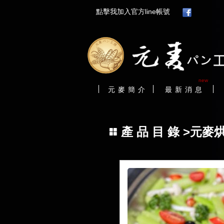
點擊我加入官方line帳號
new
元 麥 簡 介
最 新 消 息
產 品 目 錄
>元麥