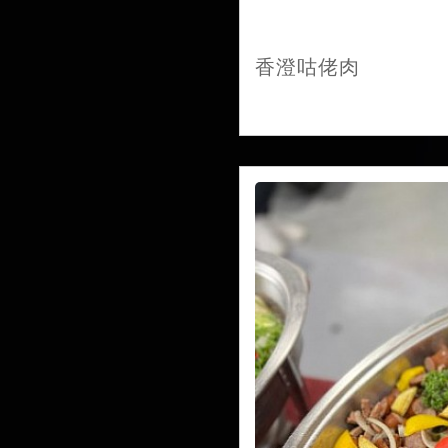
香澄咕佬肉