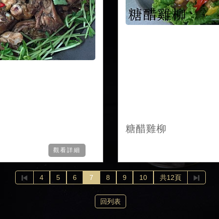
糖醋雞柳
觀看詳細
4
5
6
7
8
9
10
共12頁
回列表