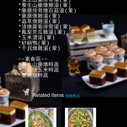
*養生山藥排骨湯(葷)
*養生山藥燉雞湯(葷)
*藥膳排骨燉百菇湯(葷)
*藥膳燉雞湯(葷)
*蟲草燉雞湯(葷)
*清燉蘿蔔排骨湯(葷)
*鳳梨苦瓜雞湯(葷)
*玉米濃湯(葷)
*砂鍋鴨(葷)
*干貝燉雞湯(葷)
~~素食區~~
*養生山藥燉時蔬
*蘿蔔燉玉米時蔬
*藥膳燉時蔬
Related Items
相關產品