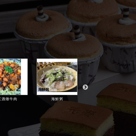
紅酒燉牛肉
海鮮粥
豬腳麵線