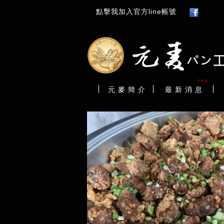
點擊我加入官方line帳號
new
元 麥 簡 介
最 新 消 息