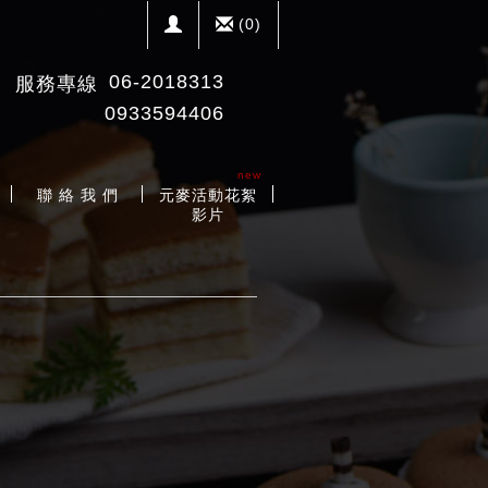
(
0
)
06-2018313
服務專線
0933594406
new
聯 絡 我 們
元麥活動花絮
影片