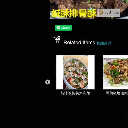
Related Items
相關產品
麻油喉頭杏鮑菇(...
茄汁螺旋義大利麵
黑胡椒燴猴頭雞