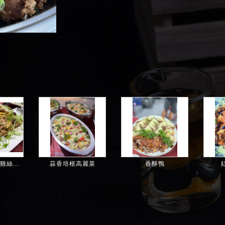
絲...
蒜香培根高麗菜
香酥鴨