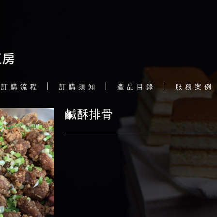
訂 購 流 程
訂 購 須 知
產 品 目 錄
服 務 案 例
鹹酥排骨