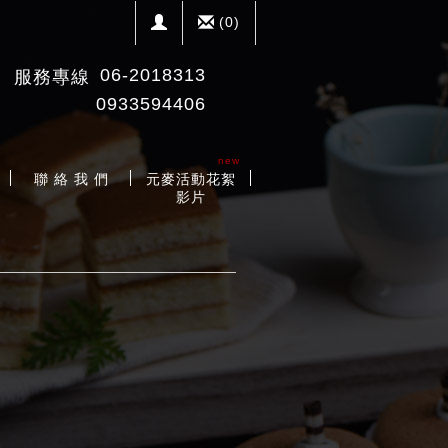
(
0
)
06-2018313
服務專線
0933594406
new
聯 絡 我 們
元麥活動花絮
影片