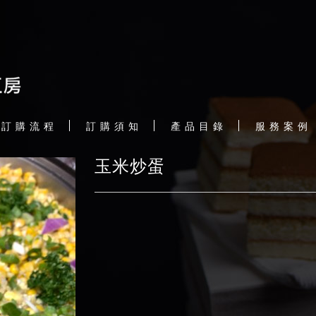
訂 購 流 程
訂 購 須 知
產 品 目 錄
服 務 案 例
玉米炒蛋