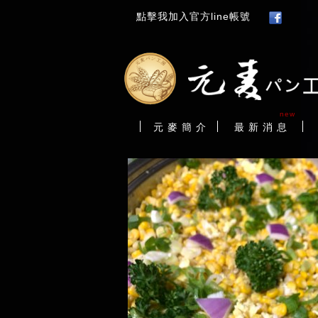
點擊我加入官方line帳號
new
元 麥 簡 介
最 新 消 息