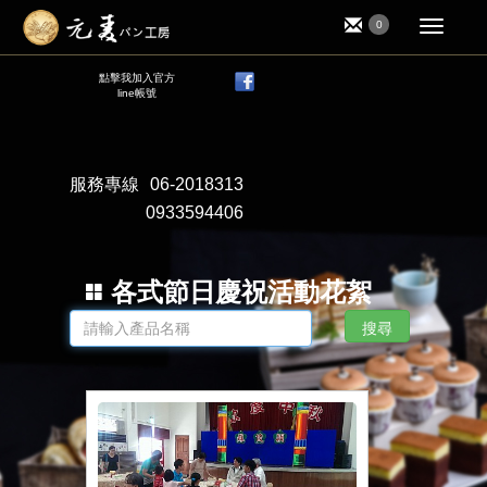
0
點擊我加入官方
line帳號
服務專線
06-2018313
0933594406
各式節日慶祝活動花絮