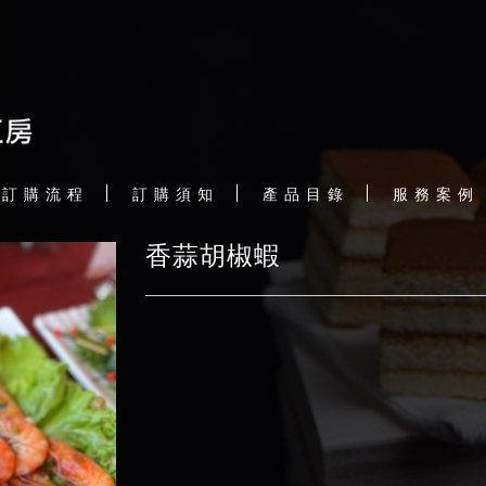
訂 購 流 程
訂 購 須 知
產 品 目 錄
服 務 案 例
香蒜胡椒蝦