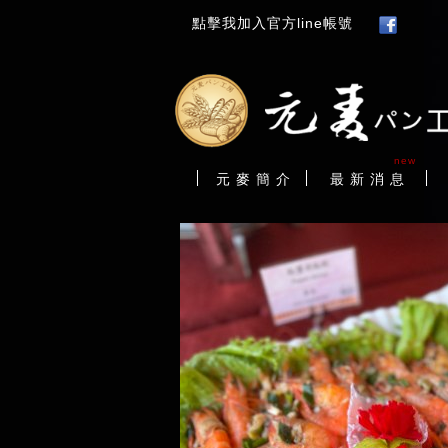
點擊我加入官方line帳號
new
元 麥 簡 介
最 新 消 息