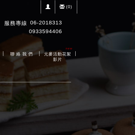
(
0
)
06-2018313
服務專線
0933594406
new
聯 絡 我 們
元麥活動花絮
影片