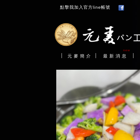
點擊我加入官方line帳號
new
元 麥 簡 介
最 新 消 息