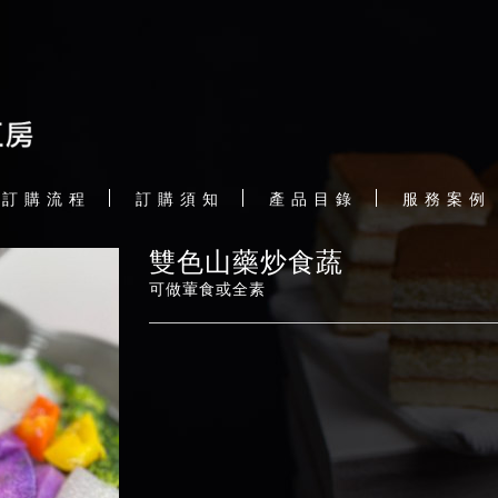
訂 購 流 程
訂 購 須 知
產 品 目 錄
服 務 案 例
雙色山藥炒食蔬
可做葷食或全素