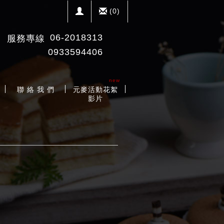
(
0
)
06-2018313
服務專線
0933594406
new
聯 絡 我 們
元麥活動花絮
影片